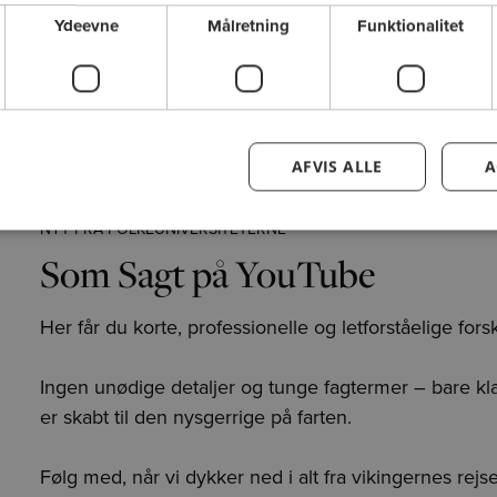
Ydeevne
Målretning
Funktionalitet
AFVIS ALLE
A
NYT FRA FOLKEUNIVERSITETERNE
Som Sagt på YouTube
Her får du korte, professionelle og letforståelige forsk
Ingen unødige detaljer og tunge fagtermer – bare klar
er skabt til den nysgerrige på farten.
Følg med, når vi dykker ned i alt fra vikingernes rej