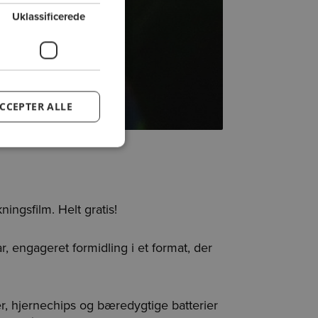
Uklassificerede
CCEPTER ALLE
ningsfilm. Helt gratis!
, engageret formidling i et format, der
ser, hjernechips og bæredygtige batterier