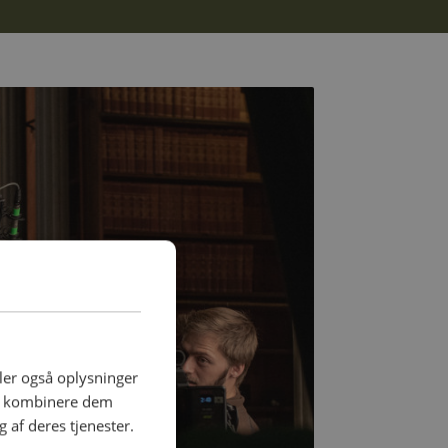
deler også oplysninger
an kombinere dem
 af deres tjenester.