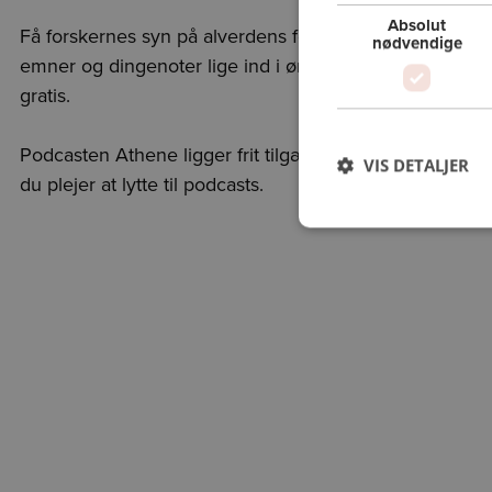
Absolut
Få forskernes syn på alverdens forskellige
nødvendige
emner og dingenoter lige ind i ørene. Og helt
gratis.
Podcasten Athene ligger frit tilgængeligt, hvor
VIS DETALJER
du plejer at lytte til podcasts.