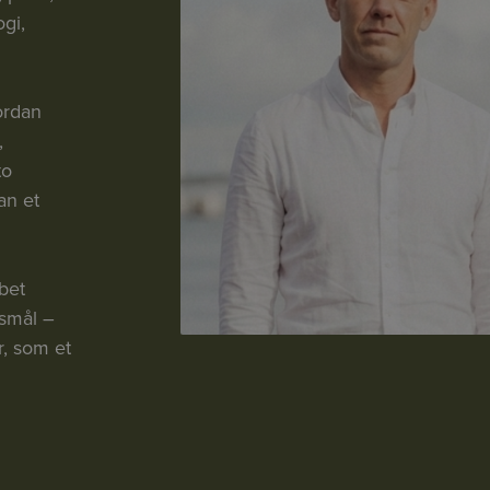
ogi,
ordan
,
to
an et
bet
gsmål –
r, som et