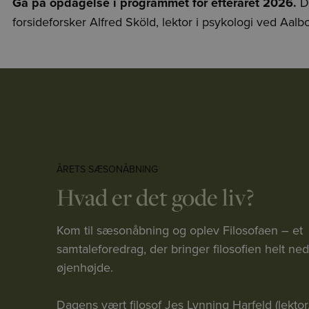
Gå på opdagelse i programmet for efteråret 2026.
D
forsideforsker Alfred Sköld, lektor i psykologi ved Aalbo
ÅRETS SÆSONÅBNING
Hvad er det gode liv?
Kom til sæsonåbning og oplev Filosofaen – et
samtaleforedrag, der bringer filosofien helt ned
øjenhøjde.
Dagens vært filosof Jes Lynning Harfeld (lektor,