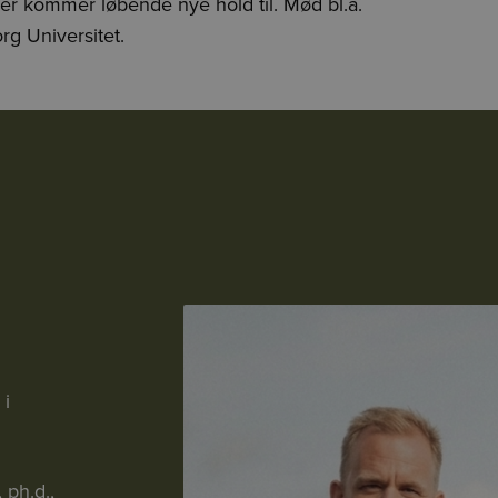
er kommer løbende nye hold til. Mød bl.a.
rg Universitet.
 i
 ph.d.,