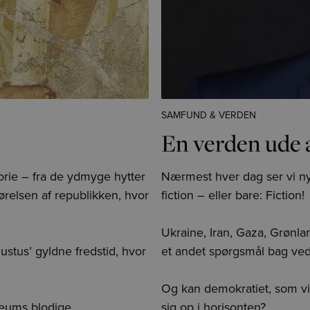
SAMFUND & VERDEN
En verden ude 
rie – fra de ydmyge hytter
Nærmest hver dag ser vi nyh
relsen af republikken, hvor
fiction – eller bare: Fiction!
Ukraine, Iran, Gaza, Grønlan
ustus’ gyldne fredstid, hvor
et andet spørgsmål bag ved
Og kan demokratiet, som vi
seums blodige
sig op i horisonten?