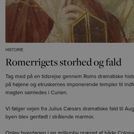
HISTORIE
Romerrigets storhed og fald
Tag med på en tidsrejse gennem Roms dramatiske histo
på højene og etruskernes imponerende templer til indfø
magten samledes i Curien.
Vi følger vejen fra Julius Cæsars dramatiske fald til Aug
byen blev genfødt i strålende marmor.
Oplev hverdagen i en millionby præget af både Colos