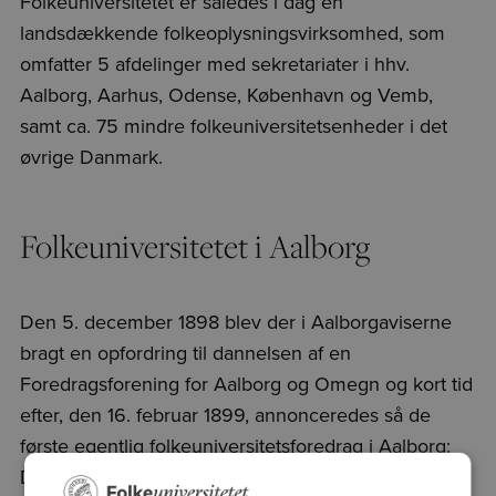
Folkeuniversitetet er således i dag en
landsdækkende folkeoplysningsvirksomhed, som
omfatter 5 afdelinger med sekretariater i hhv.
Aalborg, Aarhus, Odense, København og Vemb,
samt ca. 75 mindre folkeuniversitetsenheder i det
øvrige Danmark.
Folkeuniversitetet i Aalborg
Den 5. december 1898 blev der i Aalborgaviserne
bragt en opfordring til dannelsen af en
Foredragsforening for Aalborg og Omegn og kort tid
efter, den 16. februar 1899, annonceredes så de
første egentlig folkeuniversitetsforedrag i Aalborg:
Danmarks økonomiske udvikling de sidste 150 år.