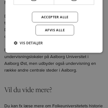
Nordjylland og 1 på Bornholm.
Der lanceres halvårlige programmer, der indeholder
ACCEPTER ALLE
tilbud i såvel Aalborg som det øvrige Nordjylland.
Der udbydes hvert år cirka 700 kurser og foredrag,
AFVIS ALLE
der følges af mere end 26.000 deltagere.
VIS DETALJER
Folkeuniversitetet i Aalborg har både sekretariat og
undervisningslokaler på Aalborg Universitet i
Aalborg Øst, men udbyder også undervisning en
række andre centrale steder i Aalborg.
Vil du vide mere?
Du kan fx læse mere om Folkeuniversitetets historie