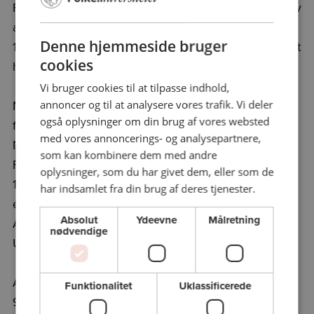
Foredragsforeningen for Aalborg og Omegn vedblev
at arrangere folkeuniversitetsforedrag til og med
Denne hjemmeside bruger
1919. I foråret 1920 afmeldtes foreningen uden at det
cookies
helt står klart hvorfor.
Vi bruger cookies til at tilpasse indhold,
Men fra 1948 og frem blev der afholdt
annoncer og til at analysere vores trafik. Vi deler
også oplysninger om din brug af vores websted
folkeuniversitetsforedrag igen og nu i regi af
med vores annoncerings- og analysepartnere,
Nordjysk Forening for Naturvidenskab.
som kan kombinere dem med andre
Folkeuniversitetet i Aalborg blev stiftet den 13. april
oplysninger, som du har givet dem, eller som de
1961 og i 1978 blev der taget initiativ til oprettelse af
har indsamlet fra din brug af deres tjenester.
en egentlig afdeling i Aalborg, Folkeuniversitetet i
Absolut
Ydeevne
Målretning
Aalborg, tæt knyttet til det dengang ret nye Aalborg
nødvendige
Universitet.
Afdelingen omfatter i dag afdelingen i Aalborg, samt
Funktionalitet
Uklassificerede
9 mindre enheder, såkaldte komiteer, i det øvrige