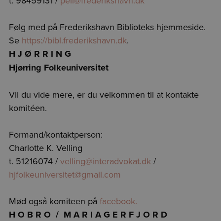
t. 98459131 /
peli@frederikshavn.dk
Følg med på Frederikshavn Biblioteks hjemmeside.
Se
https://bibl.frederikshavn.dk
.
H J Ø R R I N G
Hjørring Folkeuniversitet
Vil du vide mere, er du velkommen til at kontakte
komitéen.
Formand/kontaktperson:
Charlotte K. Velling
t. 51216074 /
velling@interadvokat.dk
/
hjfolkeuniversitet@gmail.com
Mød også komiteen på
facebook.
H O B R O / M A R I A G E R F J O R D