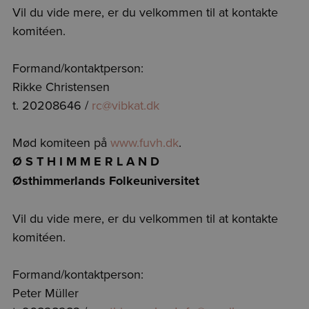
Vil du vide mere, er du velkommen til at kontakte
komitéen.
Formand/kontaktperson:
Rikke Christensen
t. 20208646 /
rc@vibkat.dk
Mød komiteen på
www.fuvh.dk
.
Ø S T H I M M E R L A N D
Østhimmerlands Folkeuniversitet
Vil du vide mere, er du velkommen til at kontakte
komitéen.
Formand/kontaktperson:
Peter Müller