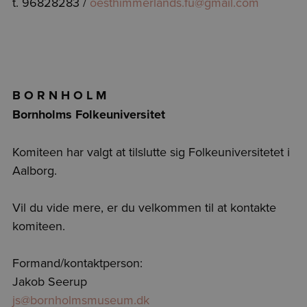
t. 96828283 /
oesthimmerlands.fu@gmail.com
B O R N H O L M
Bornholms Folkeuniversitet
Komiteen har valgt at tilslutte sig Folkeuniversitetet i
Aalborg.
Vil du vide mere, er du velkommen til at kontakte
komiteen.
Formand/kontaktperson:
Jakob Seerup
js@bornholmsmuseum.dk