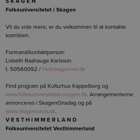
S K A G E N
Folkeuniversitetet i Skagen
Vil du vide mere, er du velkommen til at kontakte
komitéen.
Formand/kontaktperson:
Lisbeth Raahauge Karlsson
t. 50560092 /
lrk@skagennet.dk
Find program på Kulturhus Kappelborg og
www.folkeuniversitetet-skagen.dk
. Arrangementerne
annonceres i SkagenOnsdag og på
www.skagensavis.dk
.
V E S T H I M M E R L A N D
Folkeuniversitetet Vesthimmerland