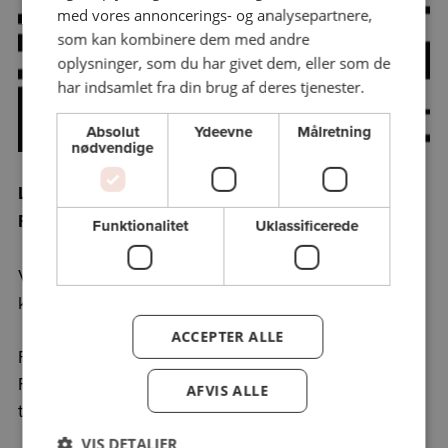
med vores annoncerings- og analysepartnere,
som kan kombinere dem med andre
oplysninger, som du har givet dem, eller som de
har indsamlet fra din brug af deres tjenester.
Absolut
Ydeevne
Målretning
nødvendige
L Æ S Ø
Folkeuniversitetet på Læsø
Funktionalitet
Uklassificerede
Vil du vide mere, er du velkommen til at kontakte
komitéen.
ACCEPTER ALLE
Formand/kontaktperson:
Flemming P. W. Poulsen
AFVIS ALLE
t. 26515633 /
flemming1212@gmail.com
VIS DETALJER