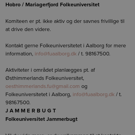
Hobro / Mariagerfjord Folkeuniversitet
Komiteen er pt. ikke aktiv og der savnes frivillige til
at drive den videre.
Kontakt gerne Folkeuniversitetet i Aalborg for mere
information,
info@fuaalborg.dk
/ t. 98167500.
Aktiviteter i området planlægges pt. af
Østhimmerlands Folkeuniversitet,
oesthimmerlands.fu@gmail.com
og
Folkeuniversitetet i Aalborg,
info@fuaalborg.dk
/ t.
98167500.
J A M M E R B U G T
Folkeuniversitet Jammerbugt