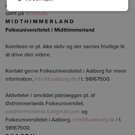
Arrangementer bliver annonceret via fysiske opslag
samt på
facebook
.
M I D T H I M M E R L A N D
Folkeuniversitetet i Midthimmerland
Komiteen er pt. ikke aktiv og der savnes frivillige til
at drive den videre.
Kontakt gerne Folkeuniversitetet i Aalborg for mere
information,
info@fuaalborg.dk
/ t. 98167500.
Aktiviteter i området planlægges pt. af
Østhimmerlands Folkeuniversitet,
oesthimmerlands.fu@gmail.com
og
Folkeuniversitetet i Aalborg,
info@fuaalborg.dk
/ t.
98167500.