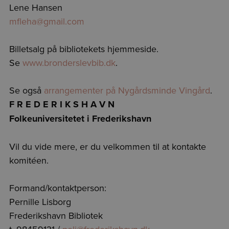
Lene Hansen
mfleha@gmail.com
Billetsalg på bibliotekets hjemmeside.
Se
www.bronderslevbib.dk
.
Se også
arrangementer på Nygårdsminde Vingård
.
F R E D E R I K S H A V N
Folkeuniversitetet i Frederikshavn
Vil du vide mere, er du velkommen til at kontakte
komitéen.
Formand/kontaktperson:
Pernille Lisborg
Frederikshavn Bibliotek