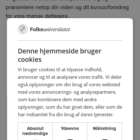
præsentere netop din viden og dit kursus/foredrag
for vore mange deltagere.
Denne hjemmeside bruger
cookies
Information til undervisere
Vi bruger cookies til at tilpasse indhold,
annoncer og til at analysere vores trafik. Vi deler
også oplysninger om din brug af vores websted
Honorarsatser og regler
med vores annoncerings- og analysepartnere,
som kan kombinere dem med andre
Praktisk information til undervisere i Aalborg
oplysninger, som du har givet dem, eller som de
har indsamlet fra din brug af deres tjenester.
Til undervisere: Sådan logger du ind på din profil
Absolut
Ydeevne
Målretning
nødvendige
Til undervisere: Sådan bruger du din profil