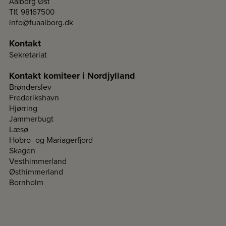
Aalborg Øst
Tlf. 98167500
info@fuaalborg.dk
Kontakt
Sekretariat
Kontakt komiteer i Nordjylland
Brønderslev
Frederikshavn
Hjørring
Jammerbugt
Læsø
Hobro- og Mariagerfjord
Skagen
Vesthimmerland
Østhimmerland
Bornholm