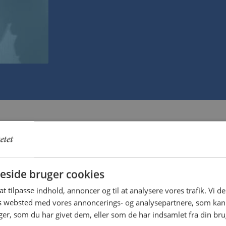
isk, personligt og for organisationen.
 hvor det handler om at vinde eller tabe.
side bruger cookies
rskellige ledelsesmæssige situationer,
 en vigtig faktor, når opgaven skal
 at tilpasse indhold, annoncer og til at analysere vores trafik. Vi 
es websted med vores annoncerings- og analysepartnere, som k
r, som du har givet dem, eller som de har indsamlet fra din brug
n håndtere forandringer, optimere