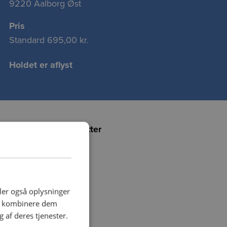
9220 Aalborg Øst
Pris
Standard
695,00 kr.
Holdet er aflyst
Føj holdet til favoritter
deler også oplysninger
an kombinere dem
 af deres tjenester.