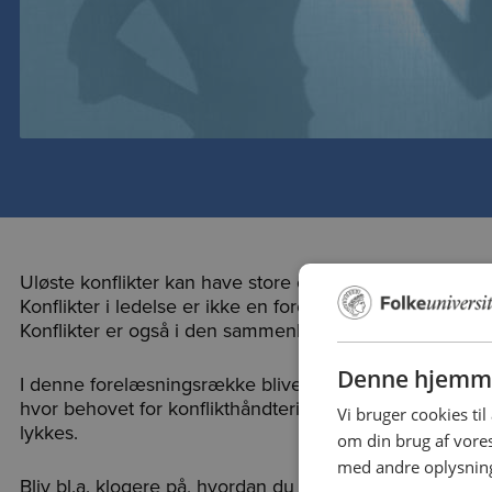
Uløste konflikter kan have store omkostninger – økonom
Konflikter i ledelse er ikke en forestilling eller et spil,
Konflikter er også i den sammenhæng et livsvilkår.
Denne hjemme
I denne forelæsningsrække bliver du præsenteret for fo
hvor behovet for konflikthåndtering og -forebyggelse er
Vi bruger cookies til
lykkes.
om din brug af vor
med andre oplysninge
Bliv bl.a. klogere på, hvordan du gennem mediering ka