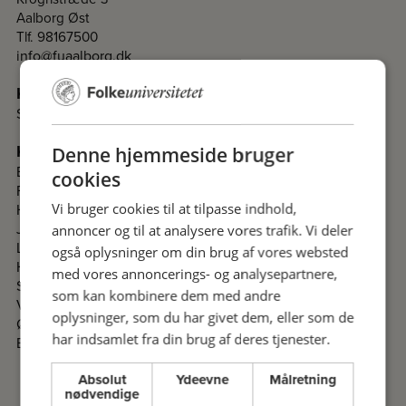
Aalborg Øst
Tlf. 98167500
info@fuaalborg.dk
Kontakt
Sekretariat
Kontakt komiteer i Nordjylland
Denne hjemmeside bruger
Brønderslev
cookies
Frederikshavn
Hjørring
Vi bruger cookies til at tilpasse indhold,
Jammerbugt
annoncer og til at analysere vores trafik. Vi deler
Læsø
også oplysninger om din brug af vores websted
Hobro- og Mariagerfjord
med vores annoncerings- og analysepartnere,
Skagen
som kan kombinere dem med andre
Vesthimmerland
oplysninger, som du har givet dem, eller som de
Østhimmerland
har indsamlet fra din brug af deres tjenester.
Bornholm
Absolut
Ydeevne
Målretning
nødvendige