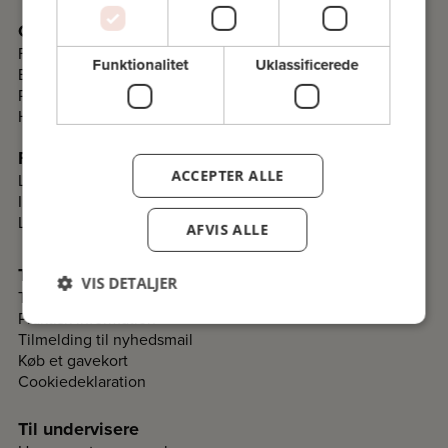
Om Folkeuniversitetet
Fakta
Funktionalitet
Uklassificerede
Bestyrelse
Programråd
Historie
Folkeuniversitetskomitéer
ACCEPTER ALLE
Lav en komité i dit lokalområde
Information til komiteer
Login til komitéer
AFVIS ALLE
Til deltagere
VIS DETALJER
Tilmelding og betaling
Praktisk information
Tilmelding til nyhedsmail
Køb et gavekort
Cookiedeklaration
Til undervisere