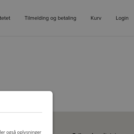
tetet
Tilmelding og betaling
Kurv
Login
deler også oplysninger