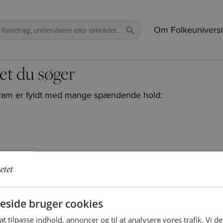
Om Folkeuniversi
et du søger
rogram er fyldt med mange spændende hold:
side bruger cookies
 at tilpasse indhold, annoncer og til at analysere vores trafik. Vi 