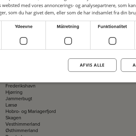
Folkeuniversitetet i
Om Folkeuniversitetet
es websted med vores annoncerings- og analysepartnere, som k
Aalborg
Fakta
r, som du har givet dem, eller som de har indsamlet fra din brug
Bestyrelse
Kroghstræde 3
Programråd
Aalborg Øst
Ydeevne
Målretning
Funktionalitet
Historie
Tlf. 98167500
info@fuaalborg.dk
Folkeuniversitetskomitée
Kontakt
Lav en komité i dit
lokalområde
Sekretariat
Information til komiteer
Kontakt komiteer i
AFVIS ALLE
A
Login til komitéer
Nordjylland
Brønderslev
Frederikshavn
Hjørring
Jammerbugt
Læsø
Hobro- og Mariagerfjord
Skagen
Vesthimmerland
Østhimmerland