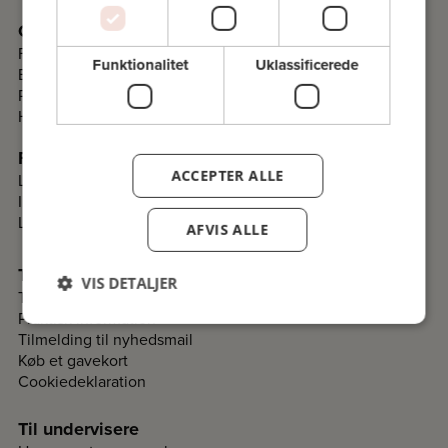
Om Folkeuniversitetet
Fakta
Funktionalitet
Uklassificerede
Bestyrelse
Programråd
Historie
Folkeuniversitetskomitéer
ACCEPTER ALLE
Lav en komité i dit lokalområde
Information til komiteer
Login til komitéer
AFVIS ALLE
Til deltagere
VIS DETALJER
Tilmelding og betaling
Praktisk information
Tilmelding til nyhedsmail
Køb et gavekort
Cookiedeklaration
Til undervisere