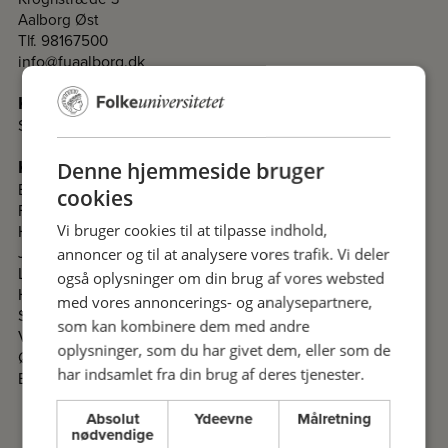
Aalborg Øst
Tlf. 98167500
info@fuaalborg.dk
Kontakt
Sekretariat
Kontakt komiteer i Nordjylland
Denne hjemmeside bruger
Brønderslev
cookies
Frederikshavn
Hjørring
Vi bruger cookies til at tilpasse indhold,
Jammerbugt
annoncer og til at analysere vores trafik. Vi deler
Læsø
også oplysninger om din brug af vores websted
Hobro- og Mariagerfjord
med vores annoncerings- og analysepartnere,
Skagen
som kan kombinere dem med andre
Vesthimmerland
oplysninger, som du har givet dem, eller som de
Østhimmerland
har indsamlet fra din brug af deres tjenester.
Bornholm
Absolut
Ydeevne
Målretning
nødvendige