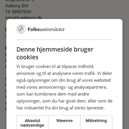
Aalborg Øst
Tlf. 98167500
info@fuaalborg.dk
Kontakt
Sekretariat
Kontakt komiteer i Nordjylland
Denne hjemmeside bruger
Brønderslev
cookies
Frederikshavn
Hjørring
Vi bruger cookies til at tilpasse indhold,
Jammerbugt
annoncer og til at analysere vores trafik. Vi deler
Læsø
også oplysninger om din brug af vores websted
Hobro- og Mariagerfjord
med vores annoncerings- og analysepartnere,
Skagen
som kan kombinere dem med andre
Vesthimmerland
oplysninger, som du har givet dem, eller som de
Østhimmerland
har indsamlet fra din brug af deres tjenester.
Bornholm
Absolut
Ydeevne
Målretning
nødvendige