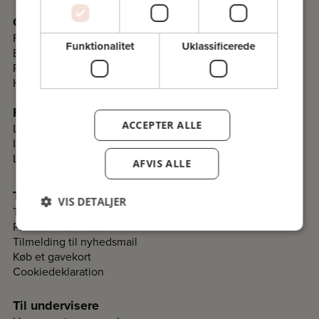
Om Folkeuniversitetet
Fakta
Funktionalitet
Uklassificerede
Bestyrelse
Programråd
Historie
Folkeuniversitetskomitéer
ACCEPTER ALLE
Lav en komité i dit lokalområde
Information til komiteer
Login til komitéer
AFVIS ALLE
Til deltagere
VIS DETALJER
Tilmelding og betaling
Praktisk information
Tilmelding til nyhedsmail
Køb et gavekort
Cookiedeklaration
Til undervisere