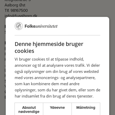
Aalborg Øst
Tlf. 98167500
info@fuaalborg.dk
Kontakt
Sekretariat
Kontakt komiteer i Nordjylland
Denne hjemmeside bruger
Brønderslev
cookies
Frederikshavn
Hjørring
Vi bruger cookies til at tilpasse indhold,
Jammerbugt
annoncer og til at analysere vores trafik. Vi deler
Læsø
også oplysninger om din brug af vores websted
Hobro- og Mariagerfjord
med vores annoncerings- og analysepartnere,
Skagen
som kan kombinere dem med andre
Vesthimmerland
oplysninger, som du har givet dem, eller som de
Østhimmerland
har indsamlet fra din brug af deres tjenester.
Bornholm
Absolut
Ydeevne
Målretning
nødvendige