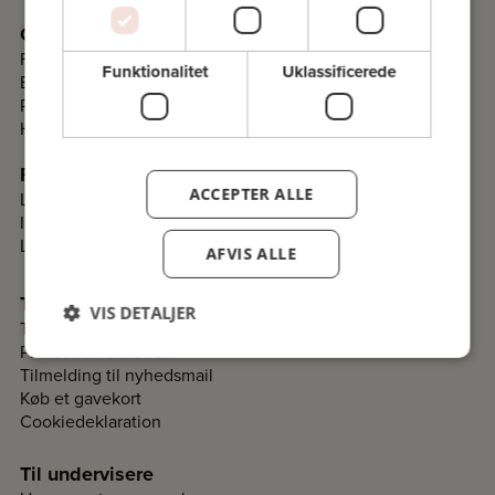
Om Folkeuniversitetet
Fakta
Funktionalitet
Uklassificerede
Bestyrelse
Programråd
Historie
Folkeuniversitetskomitéer
ACCEPTER ALLE
Lav en komité i dit lokalområde
Information til komiteer
Login til komitéer
AFVIS ALLE
Til deltagere
VIS DETALJER
Tilmelding og betaling
Praktisk information
Tilmelding til nyhedsmail
Køb et gavekort
Cookiedeklaration
Til undervisere