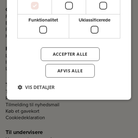
Om Folkeuniversitetet
Fakta
Funktionalitet
Uklassificerede
Bestyrelse
Programråd
Historie
Folkeuniversitetskomitéer
ACCEPTER ALLE
Lav en komité i dit lokalområde
Information til komiteer
Login til komitéer
AFVIS ALLE
Til deltagere
VIS DETALJER
Tilmelding og betaling
Praktisk information
Tilmelding til nyhedsmail
Køb et gavekort
Cookiedeklaration
Til undervisere