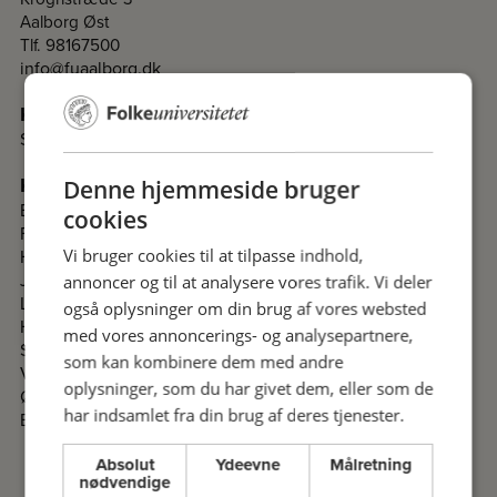
Aalborg Øst
Tlf. 98167500
info@fuaalborg.dk
Kontakt
Sekretariat
Kontakt komiteer i Nordjylland
Denne hjemmeside bruger
Brønderslev
cookies
Frederikshavn
Hjørring
Vi bruger cookies til at tilpasse indhold,
Jammerbugt
annoncer og til at analysere vores trafik. Vi deler
Læsø
også oplysninger om din brug af vores websted
Hobro- og Mariagerfjord
med vores annoncerings- og analysepartnere,
Skagen
som kan kombinere dem med andre
Vesthimmerland
oplysninger, som du har givet dem, eller som de
Østhimmerland
har indsamlet fra din brug af deres tjenester.
Bornholm
Absolut
Ydeevne
Målretning
nødvendige